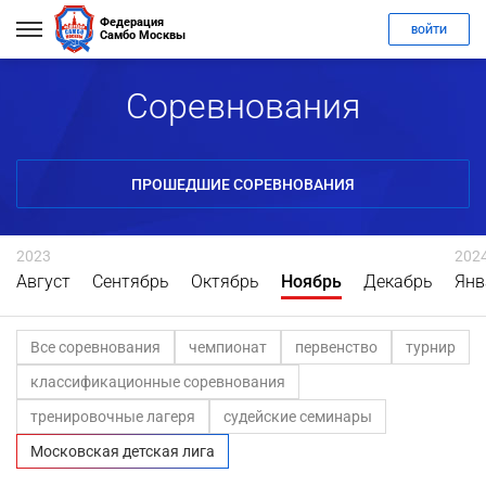
Федерация
ВОЙТИ
Самбо Москвы
Соревнования
ПРОШЕДШИЕ СОРЕВНОВАНИЯ
2023
202
Август
Сентябрь
Октябрь
Ноябрь
Декабрь
Янв
Все соревнования
чемпионат
первенство
турнир
классификационные соревнования
тренировочные лагеря
судейские семинары
Московская детская лига