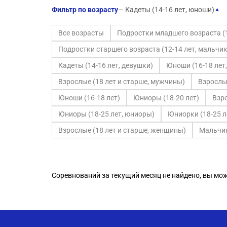
Фильтр по возрасту
— Кадеты (14-16 лет, юноши)
▼
Все возрасты
Подростки младшего возраста (1
Подростки старшего возраста (12-14 лет, мальчик
Кадеты (14-16 лет, девушки)
Юноши (16-18 лет
Взрослые (18 лет и старше, мужчины)
Взрослы
Юноши (16-18 лет)
Юниоры (18-20 лет)
Взро
Юниоры (18-25 лет, юниоры)
Юниорки (18-25 л
Взрослые (18 лет и старше, женщины)
Мальчик
Соревнований за текущий месяц не найдено, вы мо