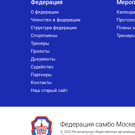
Федерация
Мероп
О федерации
Календа
Членство в федерации
Протоко
Структура федерации
Планы н
Спортсмены
Трениро
Тренеры
Проекты
Документы
Судейство
Партнеры
Контакты
Наш старый сайт
Федерация самбо Моск
© 2020 Региональная общественная организац