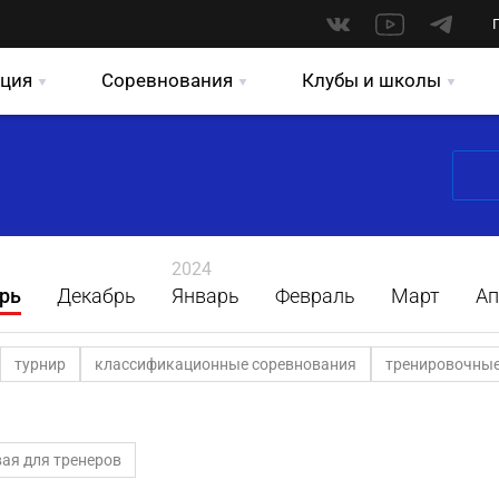
ция
Соревнования
Клубы и школы
2024
рь
Декабрь
Январь
Февраль
Март
Ап
турнир
классификационные соревнования
тренировочные
ая для тренеров