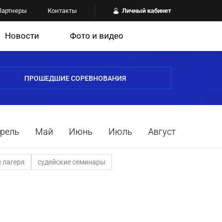
Партнеры
Контакты
Личный кабинет
Новости
Фото и видео
ПРОШЕДШИЕ СОРЕВНОВАНИЯ
рель
Май
Июнь
Июль
Август
 лагеря
судейские семинары