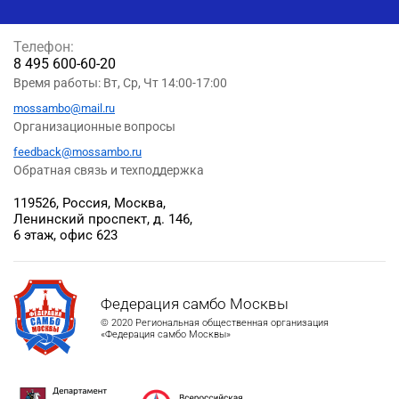
Телефон:
8 495 600-60-20
Время работы: Вт, Ср, Чт 14:00-17:00
mossambo@mail.ru
Организационные вопросы
feedback@mossambo.ru
Обратная связь и техподдержка
119526, Россия, Москва,
Ленинский проспект, д. 146,
6 этаж, офис 623
Федерация самбо Москвы
© 2020 Региональная общественная организация
«Федерация самбо Москвы»