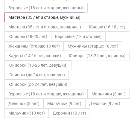
Взрослые (18 лет и старше, женщины)
Мастера (35 лет и старше, мужчины)
Мастера (35 лет и старше, женщины)
Юноши (16-18 лет)
Юниоры (18-20 лет)
Взрослые (18 и старше)
Женщины (старше 18 лет)
Мужчины (старше 18 лет)
Кадеты (14-16 лет, юноши)
Юниоры (18-25 лет, юниоры)
Юниорки (18-25 лет, девушки)
Юниоры (до 24 лет, юниоры)
Юниорки (до 24 лет, девушки)
Взрослые (18 лет и старше, женщины)
Мальчики (8 лет)
Девочки (8 лет)
Мальчики (9 лет)
Девочки (9 лет)
Мальчики (10 лет)
Девочки (10 лет)