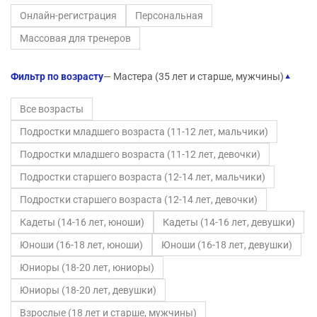
Онлайн-регистрация
Персональная
Массовая для тренеров
Фильтр по возрасту
— Мастера (35 лет и старше, мужчины)
▼
Все возрасты
Подростки младшего возраста (11-12 лет, мальчики)
Подростки младшего возраста (11-12 лет, девочки)
Подростки старшего возраста (12-14 лет, мальчики)
Подростки старшего возраста (12-14 лет, девочки)
Кадеты (14-16 лет, юноши)
Кадеты (14-16 лет, девушки)
Юноши (16-18 лет, юноши)
Юноши (16-18 лет, девушки)
Юниоры (18-20 лет, юниоры)
Юниоры (18-20 лет, девушки)
Взрослые (18 лет и старше, мужчины)