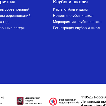
риятия
Клубы и школы
рь соревнований
Карта клубов и школ
лы соревнований
Новости клубов и школ
а год
Мероприятия клубов и школ
вочные лагеря
Регистрация клубов и школ
вы
119526, Россия
Ленинский прос
ия
6 этаж, офис 6