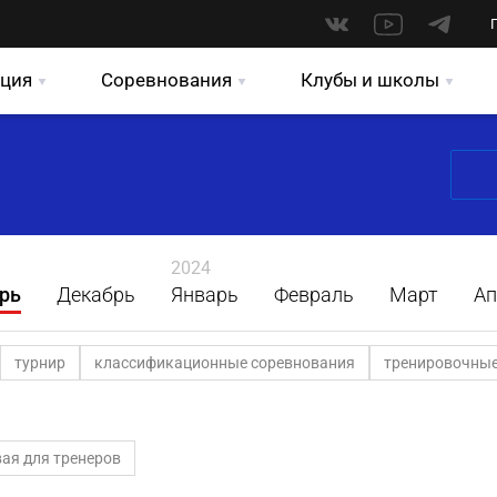
ция
Соревнования
Клубы и школы
2024
рь
Декабрь
Январь
Февраль
Март
Ап
турнир
классификационные соревнования
тренировочные
ая для тренеров