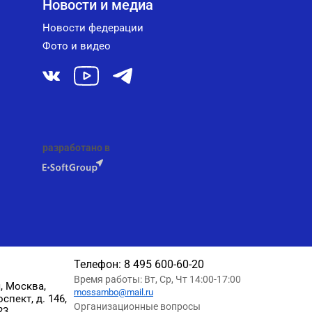
Новости и медиа
Новости федерации
Фото и видео
разработано в
Телефон:
8 495 600-60-20
Время работы: Вт, Ср, Чт 14:00-17:00
, Москва,
mossambo@mail.ru
пект, д. 146,
Организационные вопросы
23