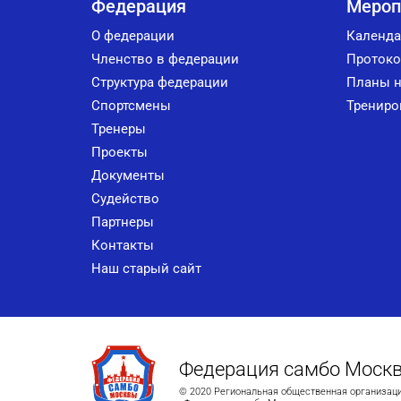
Федерация
Мероп
О федерации
Календа
Членство в федерации
Протоко
Структура федерации
Планы н
Спортсмены
Трениро
Тренеры
Проекты
Документы
Судейство
Партнеры
Контакты
Наш старый сайт
Федерация самбо Моск
© 2020 Региональная общественная организац