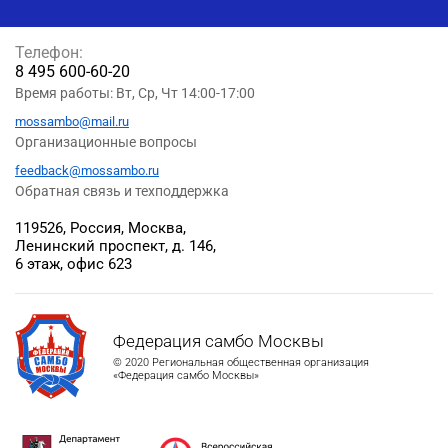
Телефон:
8 495 600-60-20
Время работы: Вт, Ср, Чт 14:00-17:00
mossambo@mail.ru
Организационные вопросы
feedback@mossambo.ru
Обратная связь и техподдержка
119526, Россия, Москва,
Ленинский проспект, д. 146,
6 этаж, офис 623
Федерация самбо Москвы
© 2020 Региональная общественная организация
«Федерация самбо Москвы»