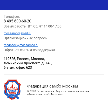
Телефон:
8 495 600-60-20
Время работы: Вт, Ср, Чт 14:00-17:00
mossambo@mail.ru
Организационные вопросы
feedback@mossambo.ru
Обратная связь и техподдержка
119526, Россия, Москва,
Ленинский проспект, д. 146,
6 этаж, офис 623
Федерация самбо Москвы
© 2020 Региональная общественная организация
«Федерация самбо Москвы»