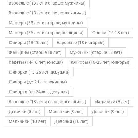
Взрослые (18 лет и старше, мужчины)
Взрослые (18 лет и старше, женщины)
Мастера (35 лет и старше, мужчины)
Мастера (35 лет и старше, женщины)
Юноши (16-18 лет)
Юниоры (18-20 лет)
Взрослые (18 и старше)
Женщины (старше 18 лет)
Мужчины (старше 18 лет)
Кадеты (14-16 лет, юноши)
Юниоры (18-25 лет, юниоры)
Юниорки (18-25 лет, девушки)
Юниоры (до 24 лет, юниоры)
Юниорки (до 24 лет, девушки)
Взрослые (18 лет и старше, женщины)
Мальчики (8 лет)
Девочки (8 лет)
Мальчики (9 лет)
Девочки (9 лет)
Мальчики (10 лет)
Девочки (10 лет)