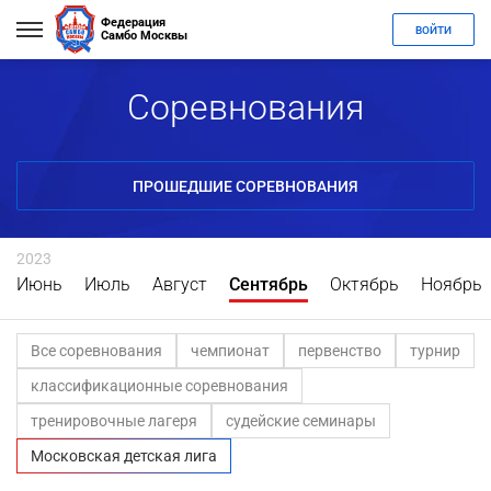
Федерация
ВОЙТИ
Самбо Москвы
Соревнования
ПРОШЕДШИЕ СОРЕВНОВАНИЯ
2023
Июнь
Июль
Август
Сентябрь
Октябрь
Ноябрь
Все соревнования
чемпионат
первенство
турнир
классификационные соревнования
тренировочные лагеря
судейские семинары
Московская детская лига