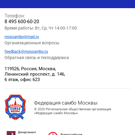
Телефон:
8 495 600-60-20
Время работы: Вт, Ср, Чт 14:00-17:00
mossambo@mail.ru
Организационные вопросы
feedback@mossambo.ru
Обратная связь и техподдержка
119526, Россия, Москва,
Ленинский проспект, д. 146,
6 этаж, офис 623
Федерация самбо Москвы
© 2020 Региональная общественная организация
«Федерация самбо Москвы»