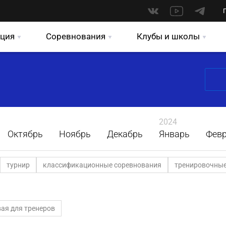
ция
Соревнования
Клубы и школы
2024
Октябрь
Ноябрь
Декабрь
Январь
Фев
турнир
классификационные соревнования
тренировочные
ая для тренеров