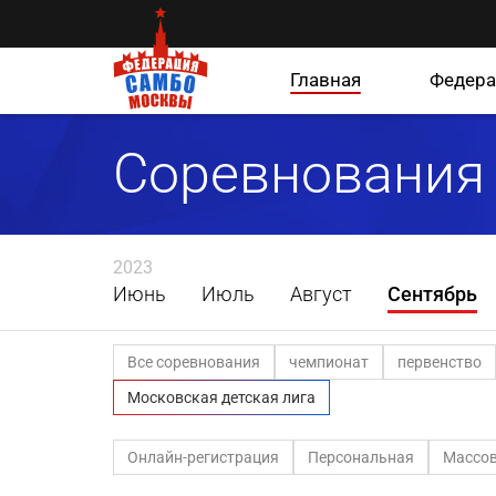
Главная
Федера
Соревнования
2023
Июнь
Июль
Август
Сентябрь
Все соревнования
чемпионат
первенство
Московская детская лига
Онлайн-регистрация
Персональная
Массов