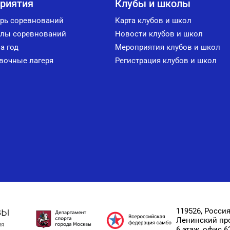
риятия
Клубы и школы
рь соревнований
Карта клубов и школ
лы соревнований
Новости клубов и школ
а год
Мероприятия клубов и школ
вочные лагеря
Регистрация клубов и школ
вы
119526, Россия
Ленинский прос
ия
6 этаж, офис 6