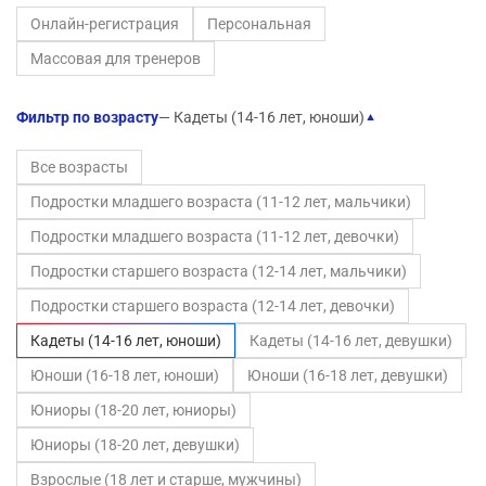
Онлайн-регистрация
Персональная
Массовая для тренеров
Фильтр по возрасту
— Кадеты (14-16 лет, юноши)
▼
Все возрасты
Подростки младшего возраста (11-12 лет, мальчики)
Подростки младшего возраста (11-12 лет, девочки)
Подростки старшего возраста (12-14 лет, мальчики)
Подростки старшего возраста (12-14 лет, девочки)
Кадеты (14-16 лет, юноши)
Кадеты (14-16 лет, девушки)
Юноши (16-18 лет, юноши)
Юноши (16-18 лет, девушки)
Юниоры (18-20 лет, юниоры)
Юниоры (18-20 лет, девушки)
Взрослые (18 лет и старше, мужчины)