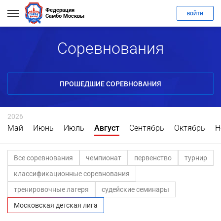
Федерация
ВОЙТИ
Самбо Москвы
Соревнования
ПРОШЕДШИЕ СОРЕВНОВАНИЯ
2026
Май
Июнь
Июль
Август
Сентябрь
Октябрь
Н
Все соревнования
чемпионат
первенство
турнир
классификационные соревнования
тренировочные лагеря
судейские семинары
Московская детская лига