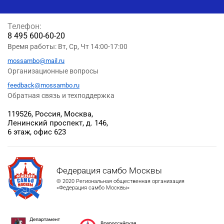
Телефон:
8 495 600-60-20
Время работы: Вт, Ср, Чт 14:00-17:00
mossambo@mail.ru
Организационные вопросы
feedback@mossambo.ru
Обратная связь и техподдержка
119526, Россия, Москва,
Ленинский проспект, д. 146,
6 этаж, офис 623
Федерация самбо Москвы
© 2020 Региональная общественная организация
«Федерация самбо Москвы»