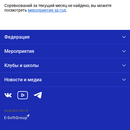
Соревнований за текущий месяц не найдено, вы можете
посмотреть
мероприятия за год
.
Федерация
Мероприятия
Клубы и школы
Новости и медиа
разработано в