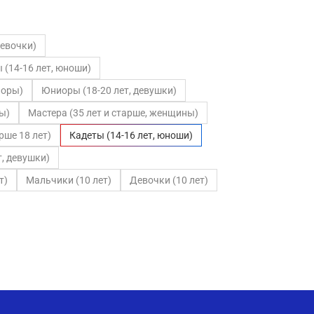
девочки)
 (14-16 лет, юноши)
иоры)
Юниоры (18-20 лет, девушки)
ы)
Мастера (35 лет и старше, женщины)
ше 18 лет)
Кадеты (14-16 лет, юноши)
т, девушки)
т)
Мальчики (10 лет)
Девочки (10 лет)