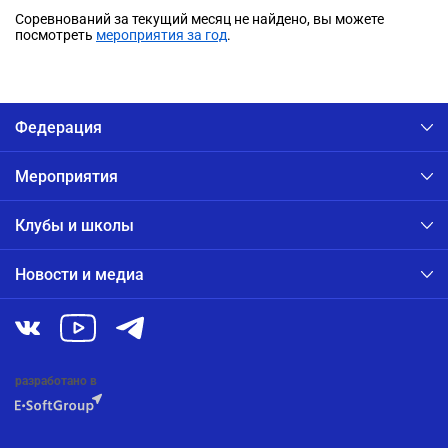
Соревнований за текущий месяц не найдено, вы можете
посмотреть
мероприятия за год
.
Федерация
Мероприятия
Клубы и школы
Новости и медиа
разработано в