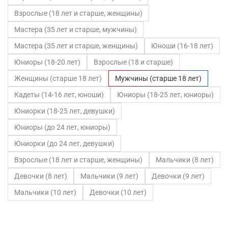
Взрослые (18 лет и старше, женщины)
Мастера (35 лет и старше, мужчины)
Мастера (35 лет и старше, женщины)
Юноши (16-18 лет)
Юниоры (18-20 лет)
Взрослые (18 и старше)
Женщины (старше 18 лет)
Мужчины (старше 18 лет)
Кадеты (14-16 лет, юноши)
Юниоры (18-25 лет, юниоры)
Юниорки (18-25 лет, девушки)
Юниоры (до 24 лет, юниоры)
Юниорки (до 24 лет, девушки)
Взрослые (18 лет и старше, женщины)
Мальчики (8 лет)
Девочки (8 лет)
Мальчики (9 лет)
Девочки (9 лет)
Мальчики (10 лет)
Девочки (10 лет)