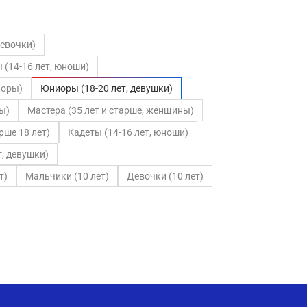
девочки)
 (14-16 лет, юноши)
иоры)
Юниоры (18-20 лет, девушки)
ы)
Мастера (35 лет и старше, женщины)
ше 18 лет)
Кадеты (14-16 лет, юноши)
т, девушки)
т)
Мальчики (10 лет)
Девочки (10 лет)