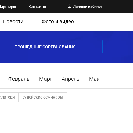
Партнеры
Контакты
Личный кабинет
Новости
Фото и видео
ПРОШЕДШИЕ СОРЕВНОВАНИЯ
Февраль
Март
Апрель
Май
 лагеря
судейские семинары