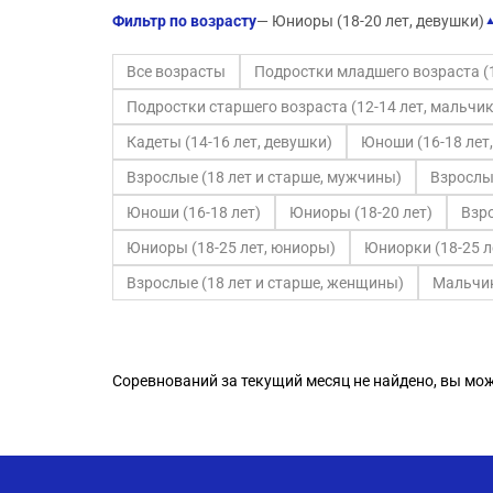
Фильтр по возрасту
— Юниоры (18-20 лет, девушки)
Все возрасты
Подростки младшего возраста (1
Подростки старшего возраста (12-14 лет, мальчик
Кадеты (14-16 лет, девушки)
Юноши (16-18 лет
Взрослые (18 лет и старше, мужчины)
Взрослы
Юноши (16-18 лет)
Юниоры (18-20 лет)
Взро
Юниоры (18-25 лет, юниоры)
Юниорки (18-25 л
Взрослые (18 лет и старше, женщины)
Мальчик
Соревнований за текущий месяц не найдено, вы мо