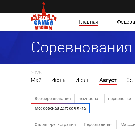
Главная
Федера
Соревнования
2026
Май
Июнь
Июль
Август
Се
Все соревнования
чемпионат
первенство
Московская детская лига
Онлайн-регистрация
Персональная
Массов