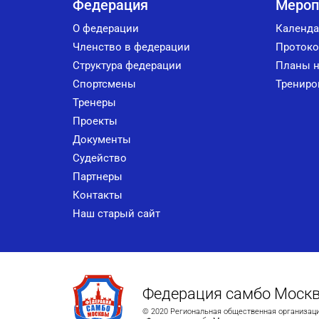
Федерация
Мероп
О федерации
Календа
Членство в федерации
Протоко
Структура федерации
Планы н
Спортсмены
Трениро
Тренеры
Проекты
Документы
Судейство
Партнеры
Контакты
Наш старый сайт
Федерация самбо Моск
© 2020 Региональная общественная организац