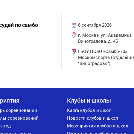
судей по самбо
6 сентября 2026
г. Москва, ул. Академика
Виноградова, д. 4Б
ГБОУ ЦСиО «Самбо-70»
Москомспорта (отделени
"Виноградово")
риятия
Клубы и школы
рь соревнований
Карта клубов и школ
лы соревнований
Новости клубов и школ
а год
Мероприятия клубов и школ
вочные лагеря
Регистрация клубов и школ