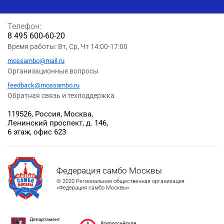
Телефон:
8 495 600-60-20
Время работы: Вт, Ср, Чт 14:00-17:00
mossambo@mail.ru
Организационные вопросы
feedback@mossambo.ru
Обратная связь и техподдержка
119526, Россия, Москва,
Ленинский проспект, д. 146,
6 этаж, офис 623
Федерация самбо Москвы
© 2020 Региональная общественная организация
«Федерация самбо Москвы»