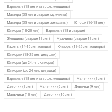
Взрослые (18 лет и старше, женщины)
Мастера (35 лет и старше, мужчины)
Мастера (35 лет и старше, женщины)
Юноши (16-18 лет)
Юниоры (18-20 лет)
Взрослые (18 и старше)
Женщины (старше 18 лет)
Мужчины (старше 18 лет)
Кадеты (14-16 лет, юноши)
Юниоры (18-25 лет, юниоры)
Юниорки (18-25 лет, девушки)
Юниоры (до 24 лет, юниоры)
Юниорки (до 24 лет, девушки)
Взрослые (18 лет и старше, женщины)
Мальчики (8 лет)
Девочки (8 лет)
Мальчики (9 лет)
Девочки (9 лет)
Мальчики (10 лет)
Девочки (10 лет)