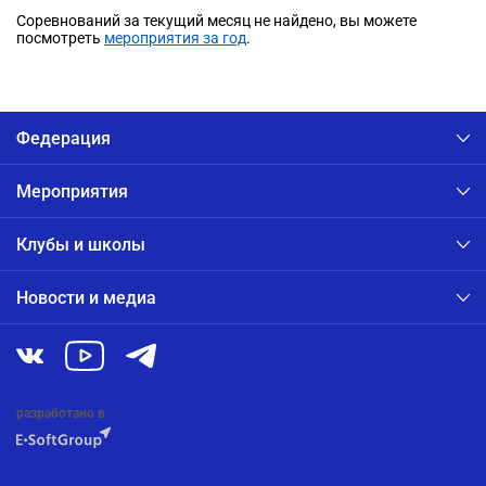
Соревнований за текущий месяц не найдено, вы можете
посмотреть
мероприятия за год
.
Федерация
Мероприятия
Клубы и школы
Новости и медиа
разработано в