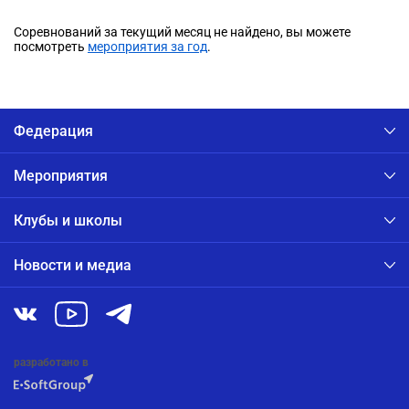
Соревнований за текущий месяц не найдено, вы можете
посмотреть
мероприятия за год
.
Федерация
Мероприятия
Клубы и школы
Новости и медиа
разработано в