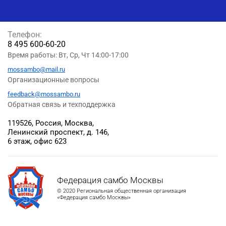
Телефон:
8 495 600-60-20
Время работы: Вт, Ср, Чт 14:00-17:00
mossambo@mail.ru
Организационные вопросы
feedback@mossambo.ru
Обратная связь и техподдержка
119526, Россия, Москва,
Ленинский проспект, д. 146,
6 этаж, офис 623
Федерация самбо Москвы
© 2020 Региональная общественная организация
«Федерация самбо Москвы»