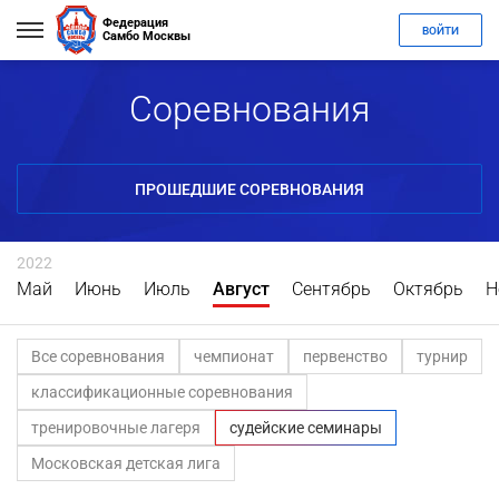
Федерация
ВОЙТИ
Самбо Москвы
Соревнования
ПРОШЕДШИЕ СОРЕВНОВАНИЯ
2022
Май
Июнь
Июль
Август
Сентябрь
Октябрь
Н
Все соревнования
чемпионат
первенство
турнир
классификационные соревнования
тренировочные лагеря
судейские семинары
Московская детская лига