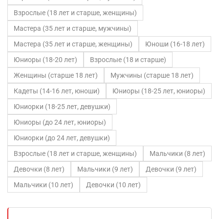
Взрослые (18 лет и старше, женщины)
Мастера (35 лет и старше, мужчины)
Мастера (35 лет и старше, женщины)
Юноши (16-18 лет)
Юниоры (18-20 лет)
Взрослые (18 и старше)
Женщины (старше 18 лет)
Мужчины (старше 18 лет)
Кадеты (14-16 лет, юноши)
Юниоры (18-25 лет, юниоры)
Юниорки (18-25 лет, девушки)
Юниоры (до 24 лет, юниоры)
Юниорки (до 24 лет, девушки)
Взрослые (18 лет и старше, женщины)
Мальчики (8 лет)
Девочки (8 лет)
Мальчики (9 лет)
Девочки (9 лет)
Мальчики (10 лет)
Девочки (10 лет)