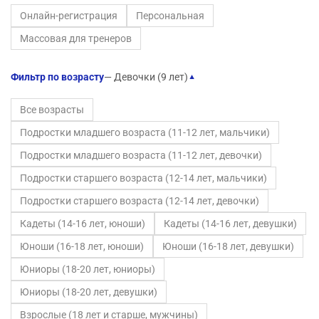
Онлайн-регистрация
Персональная
Массовая для тренеров
Фильтр по возрасту
— Девочки (9 лет)
▼
Все возрасты
Подростки младшего возраста (11-12 лет, мальчики)
Подростки младшего возраста (11-12 лет, девочки)
Подростки старшего возраста (12-14 лет, мальчики)
Подростки старшего возраста (12-14 лет, девочки)
Кадеты (14-16 лет, юноши)
Кадеты (14-16 лет, девушки)
Юноши (16-18 лет, юноши)
Юноши (16-18 лет, девушки)
Юниоры (18-20 лет, юниоры)
Юниоры (18-20 лет, девушки)
Взрослые (18 лет и старше, мужчины)