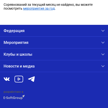
Соревнований за текущий месяц не найдено, вы можете
посмотреть
мероприятия за год
.
Федерация
Мероприятия
Клубы и школы
Новости и медиа
разработано в