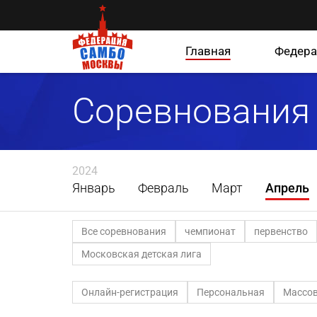
Главная
Федера
Соревнования
2024
Январь
Февраль
Март
Апрель
Все соревнования
чемпионат
первенство
Московская детская лига
Онлайн-регистрация
Персональная
Массов