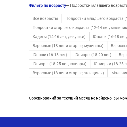
Фильтр по возрасту
— Подростки младшего возраста 
Все возрасты
Подростки младшего возраста (1
Подростки старшего возраста (12-14 лет, мальчик
Кадеты (14-16 лет, девушки)
Юноши (16-18 лет
Взрослые (18 лет и старше, мужчины)
Взрослы
Юноши (16-18 лет)
Юниоры (18-20 лет)
Взро
Юниоры (18-25 лет, юниоры)
Юниорки (18-25 л
Взрослые (18 лет и старше, женщины)
Мальчик
Соревнований за текущий месяц не найдено, вы мо