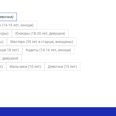
девочки)
 (14-16 лет, юноши)
иоры)
Юниоры (18-20 лет, девушки)
ы)
Мастера (35 лет и старше, женщины)
ше 18 лет)
Кадеты (14-16 лет, юноши)
т, девушки)
т)
Мальчики (10 лет)
Девочки (10 лет)