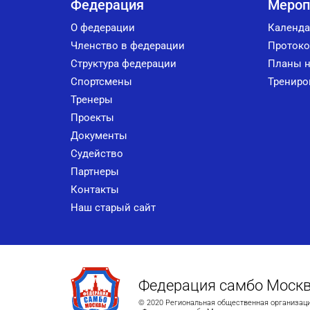
Федерация
Мероп
О федерации
Календа
Членство в федерации
Протоко
Структура федерации
Планы н
Спортсмены
Трениро
Тренеры
Проекты
Документы
Судейство
Партнеры
Контакты
Наш старый сайт
Федерация самбо Моск
© 2020 Региональная общественная организац