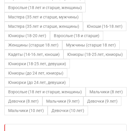
Взрослые (18 лет и старше, женщины)
Мастера (35 лет и старше, мужчины)
Мастера (35 лет и старше, женщины)
Юноши (16-18 лет)
Юниоры (18-20 лет)
Взрослые (18 и старше)
Женщины (старше 18 лет)
Мужчины (старше 18 лет)
Кадеты (14-16 лет, юноши)
Юниоры (18-25 лет, юниоры)
Юниорки (18-25 лет, девушки)
Юниоры (до 24 лет, юниоры)
Юниорки (до 24 лет, девушки)
Взрослые (18 лет и старше, женщины)
Мальчики (8 лет)
Девочки (8 лет)
Мальчики (9 лет)
Девочки (9 лет)
Мальчики (10 лет)
Девочки (10 лет)