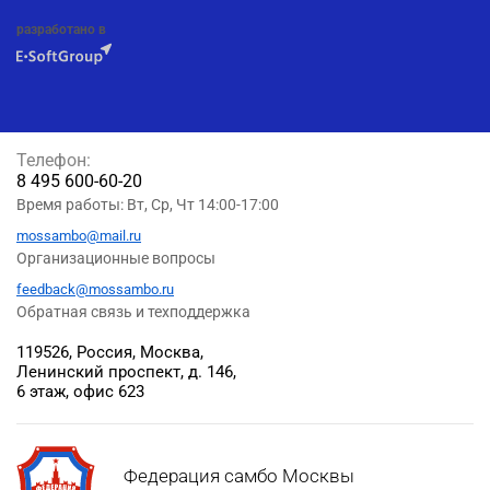
разработано в
Телефон:
8 495 600-60-20
Время работы: Вт, Ср, Чт 14:00-17:00
mossambo@mail.ru
Организационные вопросы
feedback@mossambo.ru
Обратная связь и техподдержка
119526, Россия, Москва,
Ленинский проспект, д. 146,
6 этаж, офис 623
Федерация самбо Москвы