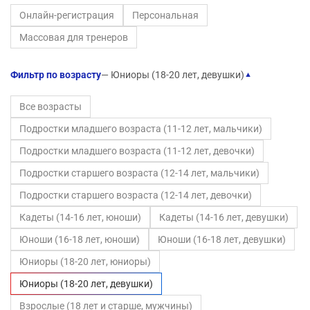
Онлайн-регистрация
Персональная
Массовая для тренеров
Фильтр по возрасту
— Юниоры (18-20 лет, девушки)
▼
Все возрасты
Подростки младшего возраста (11-12 лет, мальчики)
Подростки младшего возраста (11-12 лет, девочки)
Подростки старшего возраста (12-14 лет, мальчики)
Подростки старшего возраста (12-14 лет, девочки)
Кадеты (14-16 лет, юноши)
Кадеты (14-16 лет, девушки)
Юноши (16-18 лет, юноши)
Юноши (16-18 лет, девушки)
Юниоры (18-20 лет, юниоры)
Юниоры (18-20 лет, девушки)
Взрослые (18 лет и старше, мужчины)