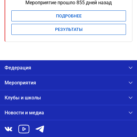
Мероприятие прошло 855 дней назад
ПОДРОБНЕЕ
РЕЗУЛЬТАТЫ
Федерация
Мероприятия
Клубы и школы
Новости и медиа