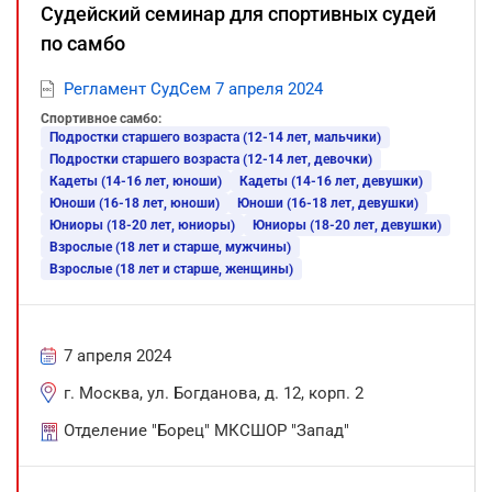
Судейский семинар для спортивных судей
по самбо
Регламент СудСем 7 апреля 2024
Спортивное самбо:
Подростки старшего возраста (12-14 лет, мальчики)
Подростки старшего возраста (12-14 лет, девочки)
Кадеты (14-16 лет, юноши)
Кадеты (14-16 лет, девушки)
Юноши (16-18 лет, юноши)
Юноши (16-18 лет, девушки)
Юниоры (18-20 лет, юниоры)
Юниоры (18-20 лет, девушки)
Взрослые (18 лет и старше, мужчины)
Взрослые (18 лет и старше, женщины)
7 апреля 2024
г. Москва, ул. Богданова, д. 12, корп. 2
Отделение "Борец" МКСШОР "Запад"