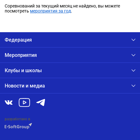
Соревнований за текущий месяц не найдено, вы можете
посмотреть
мероприятия за год
.
Федерация
Мероприятия
Клубы и школы
Новости и медиа
разработано в