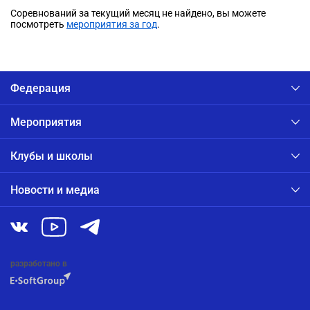
Соревнований за текущий месяц не найдено, вы можете
посмотреть
мероприятия за год
.
Федерация
Мероприятия
Клубы и школы
Новости и медиа
разработано в