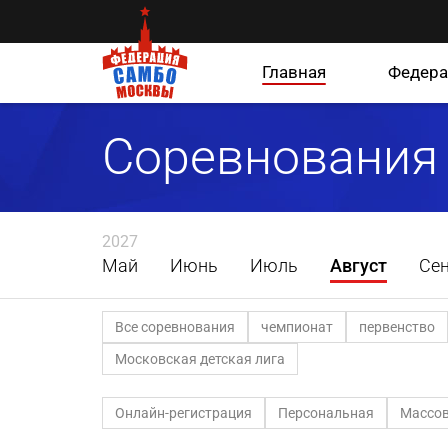
Главная
Федера
Соревнования
2027
Май
Июнь
Июль
Август
Се
Все соревнования
чемпионат
первенство
Московская детская лига
Онлайн-регистрация
Персональная
Массов