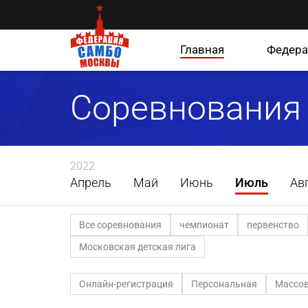
Главная
Федера
Соревнования
2022
Апрель
Май
Июнь
Июль
Ав
Все соревнования
чемпионат
первенство
Московская детская лига
Онлайн-регистрация
Персональная
Массов