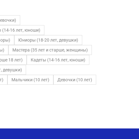
девочки)
 (14-16 лет, юноши)
иоры)
Юниоры (18-20 лет, девушки)
ы)
Мастера (35 лет и старше, женщины)
ше 18 лет)
Кадеты (14-16 лет, юноши)
т, девушки)
т)
Мальчики (10 лет)
Девочки (10 лет)