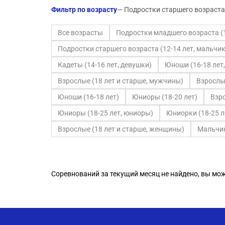
Фильтр по возрасту
— Подростки старшего возраста 
Все возрасты
Подростки младшего возраста (1
Подростки старшего возраста (12-14 лет, мальчик
Кадеты (14-16 лет, девушки)
Юноши (16-18 лет
Взрослые (18 лет и старше, мужчины)
Взрослы
Юноши (16-18 лет)
Юниоры (18-20 лет)
Взро
Юниоры (18-25 лет, юниоры)
Юниорки (18-25 л
Взрослые (18 лет и старше, женщины)
Мальчик
Соревнований за текущий месяц не найдено, вы мо