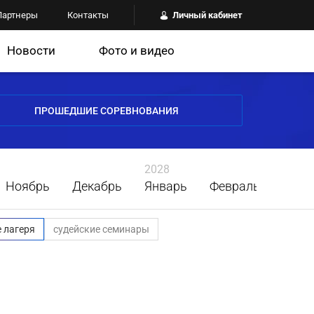
Партнеры
Контакты
Личный кабинет
Новости
Фото и видео
ПРОШЕДШИЕ СОРЕВНОВАНИЯ
2028
Ноябрь
Декабрь
Январь
Февраль
 лагеря
судейские семинары