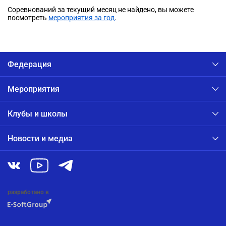
Соревнований за текущий месяц не найдено, вы можете
посмотреть
мероприятия за год
.
Федерация
Мероприятия
Клубы и школы
Новости и медиа
разработано в