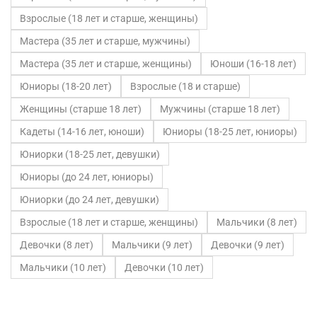
Взрослые (18 лет и старше, женщины)
Мастера (35 лет и старше, мужчины)
Мастера (35 лет и старше, женщины)
Юноши (16-18 лет)
Юниоры (18-20 лет)
Взрослые (18 и старше)
Женщины (старше 18 лет)
Мужчины (старше 18 лет)
Кадеты (14-16 лет, юноши)
Юниоры (18-25 лет, юниоры)
Юниорки (18-25 лет, девушки)
Юниоры (до 24 лет, юниоры)
Юниорки (до 24 лет, девушки)
Взрослые (18 лет и старше, женщины)
Мальчики (8 лет)
Девочки (8 лет)
Мальчики (9 лет)
Девочки (9 лет)
Мальчики (10 лет)
Девочки (10 лет)