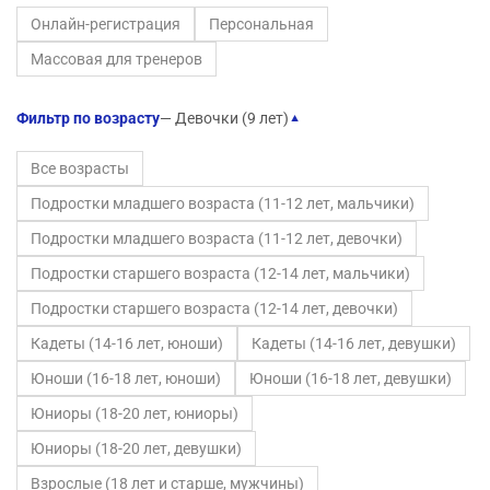
Онлайн-регистрация
Персональная
Массовая для тренеров
Фильтр по возрасту
— Девочки (9 лет)
▼
Все возрасты
Подростки младшего возраста (11-12 лет, мальчики)
Подростки младшего возраста (11-12 лет, девочки)
Подростки старшего возраста (12-14 лет, мальчики)
Подростки старшего возраста (12-14 лет, девочки)
Кадеты (14-16 лет, юноши)
Кадеты (14-16 лет, девушки)
Юноши (16-18 лет, юноши)
Юноши (16-18 лет, девушки)
Юниоры (18-20 лет, юниоры)
Юниоры (18-20 лет, девушки)
Взрослые (18 лет и старше, мужчины)