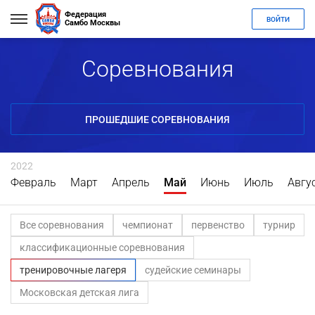
Федерация
ВОЙТИ
Самбо Москвы
Соревнования
ПРОШЕДШИЕ СОРЕВНОВАНИЯ
2022
Февраль
Март
Апрель
Май
Июнь
Июль
Авгу
Все соревнования
чемпионат
первенство
турнир
классификационные соревнования
тренировочные лагеря
судейские семинары
Московская детская лига