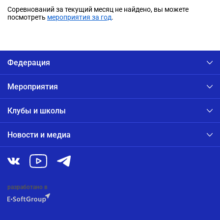
Соревнований за текущий месяц не найдено, вы можете
посмотреть
мероприятия за год
.
Федерация
Мероприятия
Клубы и школы
Новости и медиа
разработано в