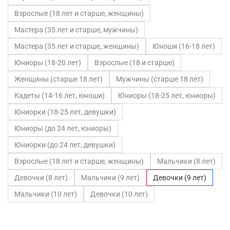
Взрослые (18 лет и старше, женщины)
Мастера (35 лет и старше, мужчины)
Мастера (35 лет и старше, женщины)
Юноши (16-18 лет)
Юниоры (18-20 лет)
Взрослые (18 и старше)
Женщины (старше 18 лет)
Мужчины (старше 18 лет)
Кадеты (14-16 лет, юноши)
Юниоры (18-25 лет, юниоры)
Юниорки (18-25 лет, девушки)
Юниоры (до 24 лет, юниоры)
Юниорки (до 24 лет, девушки)
Взрослые (18 лет и старше, женщины)
Мальчики (8 лет)
Девочки (8 лет)
Мальчики (9 лет)
Девочки (9 лет)
Мальчики (10 лет)
Девочки (10 лет)