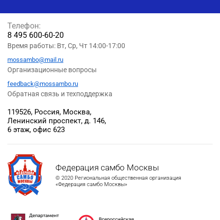
Телефон:
8 495 600-60-20
Время работы: Вт, Ср, Чт 14:00-17:00
mossambo@mail.ru
Организационные вопросы
feedback@mossambo.ru
Обратная связь и техподдержка
119526, Россия, Москва,
Ленинский проспект, д. 146,
6 этаж, офис 623
Федерация самбо Москвы
© 2020 Региональная общественная организация
«Федерация самбо Москвы»