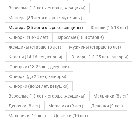
Взрослые (18 лет и старше, женщины)
Мастера (35 лет и старше, мужчины)
Мастера (35 лет и старше, женщины)
Юноши (16-18 лет)
Юниоры (18-20 лет)
Взрослые (18 и старше)
Женщины (старше 18 лет)
Мужчины (старше 18 лет)
Кадеты (14-16 лет, юноши)
Юниоры (18-25 лет, юниоры)
Юниорки (18-25 лет, девушки)
Юниоры (до 24 лет, юниоры)
Юниорки (до 24 лет, девушки)
Взрослые (18 лет и старше, женщины)
Мальчики (8 лет)
Девочки (8 лет)
Мальчики (9 лет)
Девочки (9 лет)
Мальчики (10 лет)
Девочки (10 лет)