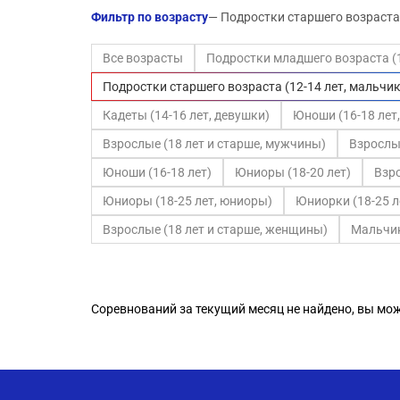
Фильтр по возрасту
— Подростки старшего возраста 
Все возрасты
Подростки младшего возраста (1
Подростки старшего возраста (12-14 лет, мальчик
Кадеты (14-16 лет, девушки)
Юноши (16-18 лет
Взрослые (18 лет и старше, мужчины)
Взрослы
Юноши (16-18 лет)
Юниоры (18-20 лет)
Взро
Юниоры (18-25 лет, юниоры)
Юниорки (18-25 л
Взрослые (18 лет и старше, женщины)
Мальчик
Соревнований за текущий месяц не найдено, вы мо