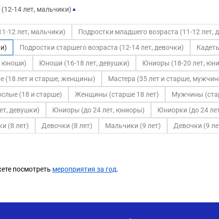
(12-14 лет, мальчики)
▼
1-12 лет, мальчики)
Подростки младшего возраста (11-12 лет, 
и)
Подростки старшего возраста (12-14 лет, девочки)
Кадеты
, юноши)
Юноши (16-18 лет, девушки)
Юниоры (18-20 лет, юн
е (18 лет и старше, женщины)
Мастера (35 лет и старше, мужчин
слые (18 и старше)
Женщины (старше 18 лет)
Мужчины (стар
ет, девушки)
Юниоры (до 24 лет, юниоры)
Юниорки (до 24 ле
и (8 лет)
Девочки (8 лет)
Мальчики (9 лет)
Девочки (9 ле
жете посмотреть
мероприятия за год
.