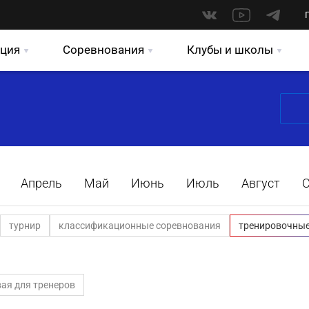
ция
Соревнования
Клубы и школы
Апрель
Май
Июнь
Июль
Август
С
турнир
классификационные соревнования
тренировочные
ая для тренеров