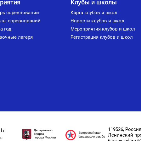
риятия
Клубы и школы
рь соревнований
Карта клубов и школ
лы соревнований
Новости клубов и школ
а год
Мероприятия клубов и школ
вочные лагеря
Регистрация клубов и школ
вы
119526, Россия
Ленинский прос
ия
6 этаж, офис 6