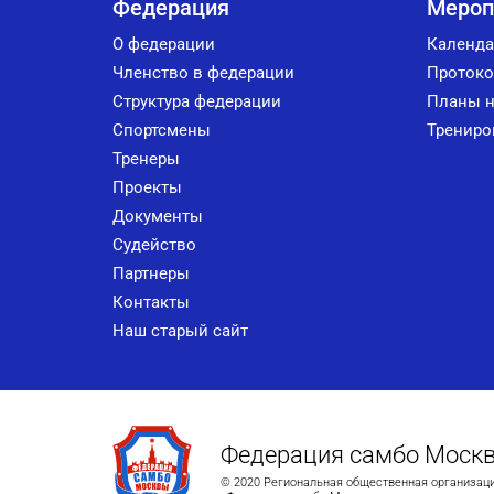
Федерация
Мероп
О федерации
Календа
Членство в федерации
Протоко
Структура федерации
Планы н
Спортсмены
Трениро
Тренеры
Проекты
Документы
Судейство
Партнеры
Контакты
Наш старый сайт
Федерация самбо Моск
© 2020 Региональная общественная организац