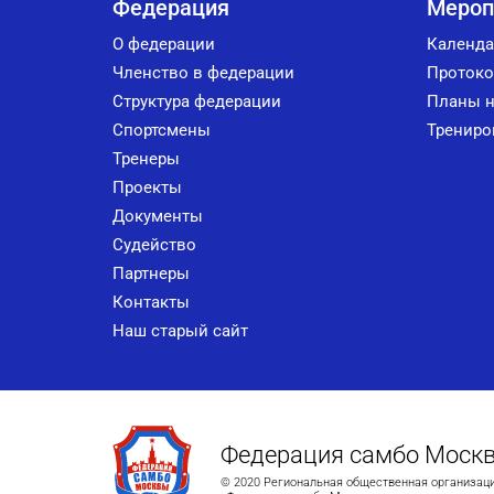
Федерация
Мероп
О федерации
Календа
Членство в федерации
Протоко
Структура федерации
Планы н
Спортсмены
Трениро
Тренеры
Проекты
Документы
Судейство
Партнеры
Контакты
Наш старый сайт
Федерация самбо Моск
© 2020 Региональная общественная организац