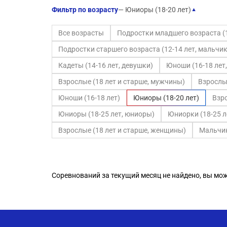
Фильтр по возрасту
— Юниоры (18-20 лет)
▼
Все возрасты
Подростки младшего возраста (1
Подростки старшего возраста (12-14 лет, мальчик
Кадеты (14-16 лет, девушки)
Юноши (16-18 лет
Взрослые (18 лет и старше, мужчины)
Взрослы
Юноши (16-18 лет)
Юниоры (18-20 лет)
Взро
Юниоры (18-25 лет, юниоры)
Юниорки (18-25 л
Взрослые (18 лет и старше, женщины)
Мальчик
Соревнований за текущий месяц не найдено, вы мо