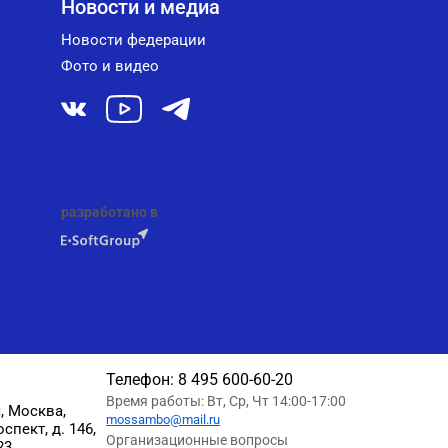
Новости и медиа
Новости федерации
Фото и видео
разработано в
Телефон:
8 495 600-60-20
Время работы: Вт, Ср, Чт 14:00-17:00
, Москва,
mossambo@mail.ru
пект, д. 146,
Организационные вопросы
23