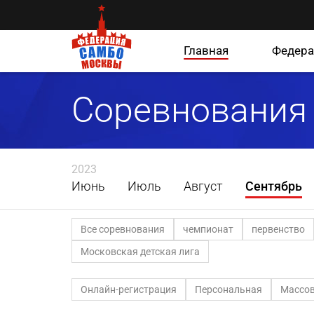
Главная
Федера
Соревнования
2023
Июнь
Июль
Август
Сентябрь
Все соревнования
чемпионат
первенство
Московская детская лига
Онлайн-регистрация
Персональная
Массов