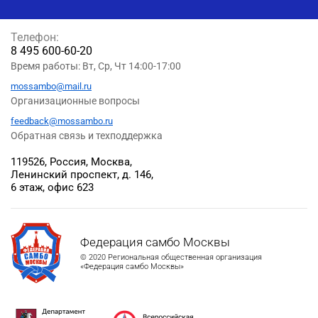
Телефон:
8 495 600-60-20
Время работы: Вт, Ср, Чт 14:00-17:00
mossambo@mail.ru
Организационные вопросы
feedback@mossambo.ru
Обратная связь и техподдержка
119526, Россия, Москва,
Ленинский проспект, д. 146,
6 этаж, офис 623
Федерация самбо Москвы
© 2020 Региональная общественная организация
«Федерация самбо Москвы»