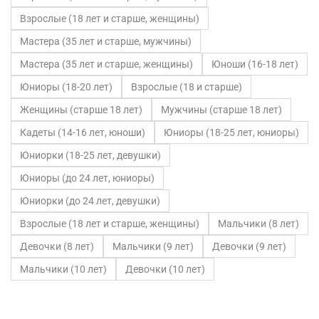
Взрослые (18 лет и старше, женщины)
Мастера (35 лет и старше, мужчины)
Мастера (35 лет и старше, женщины)
Юноши (16-18 лет)
Юниоры (18-20 лет)
Взрослые (18 и старше)
Женщины (старше 18 лет)
Мужчины (старше 18 лет)
Кадеты (14-16 лет, юноши)
Юниоры (18-25 лет, юниоры)
Юниорки (18-25 лет, девушки)
Юниоры (до 24 лет, юниоры)
Юниорки (до 24 лет, девушки)
Взрослые (18 лет и старше, женщины)
Мальчики (8 лет)
Девочки (8 лет)
Мальчики (9 лет)
Девочки (9 лет)
Мальчики (10 лет)
Девочки (10 лет)