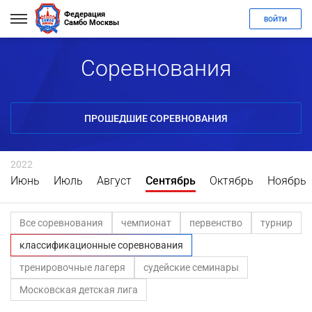
Федерация
ВОЙТИ
Самбо Москвы
Соревнования
ПРОШЕДШИЕ СОРЕВНОВАНИЯ
2022
Июнь
Июль
Август
Сентябрь
Октябрь
Ноябрь
Все соревнования
чемпионат
первенство
турнир
классификационные соревнования
тренировочные лагеря
судейские семинары
Московская детская лига