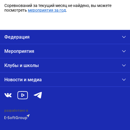
Соревнований за текущий месяц не найдено, вы можете
посмотреть
мероприятия за год
.
Федерация
Мероприятия
Клубы и школы
Новости и медиа
разработано в