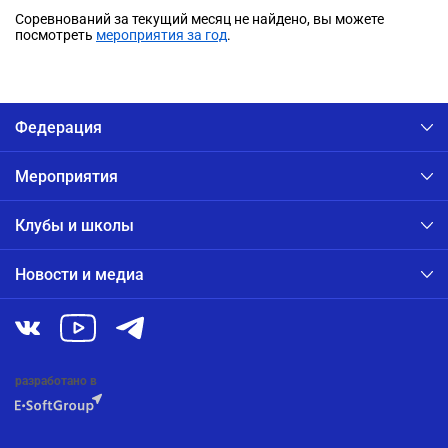
Соревнований за текущий месяц не найдено, вы можете
посмотреть
мероприятия за год
.
Федерация
Мероприятия
Клубы и школы
Новости и медиа
разработано в