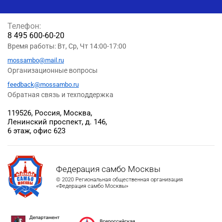
Телефон:
8 495 600-60-20
Время работы: Вт, Ср, Чт 14:00-17:00
mossambo@mail.ru
Организационные вопросы
feedback@mossambo.ru
Обратная связь и техподдержка
119526, Россия, Москва,
Ленинский проспект, д. 146,
6 этаж, офис 623
Федерация самбо Москвы
© 2020 Региональная общественная организация
«Федерация самбо Москвы»