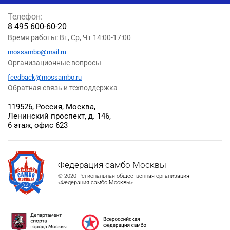
Телефон:
8 495 600-60-20
Время работы: Вт, Ср, Чт 14:00-17:00
mossambo@mail.ru
Организационные вопросы
feedback@mossambo.ru
Обратная связь и техподдержка
119526, Россия, Москва,
Ленинский проспект, д. 146,
6 этаж, офис 623
Федерация самбо Москвы
© 2020 Региональная общественная организация
«Федерация самбо Москвы»