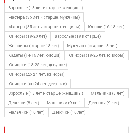
Взрослые (18 лет и старше, женщины)
Мастера (35 лет и старше, мужчины)
Мастера (35 лет и старше, женщины)
Юноши (16-18 лет)
Юниоры (18-20 лет)
Взрослые (18 и старше)
Женщины (старше 18 лет)
Мужчины (старше 18 лет)
Кадеты (14-16 лет, юноши)
Юниоры (18-25 лет, юниоры)
Юниорки (18-25 лет, девушки)
Юниоры (до 24 лет, юниоры)
Юниорки (до 24 лет, девушки)
Взрослые (18 лет и старше, женщины)
Мальчики (8 лет)
Девочки (8 лет)
Мальчики (9 лет)
Девочки (9 лет)
Мальчики (10 лет)
Девочки (10 лет)