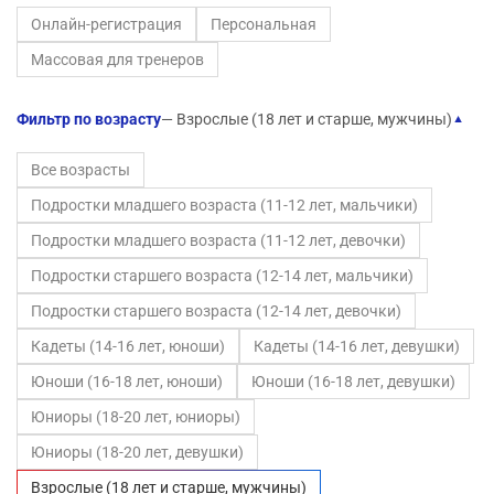
Онлайн-регистрация
Персональная
Массовая для тренеров
Фильтр по возрасту
— Взрослые (18 лет и старше, мужчины)
▼
Все возрасты
Подростки младшего возраста (11-12 лет, мальчики)
Подростки младшего возраста (11-12 лет, девочки)
Подростки старшего возраста (12-14 лет, мальчики)
Подростки старшего возраста (12-14 лет, девочки)
Кадеты (14-16 лет, юноши)
Кадеты (14-16 лет, девушки)
Юноши (16-18 лет, юноши)
Юноши (16-18 лет, девушки)
Юниоры (18-20 лет, юниоры)
Юниоры (18-20 лет, девушки)
Взрослые (18 лет и старше, мужчины)