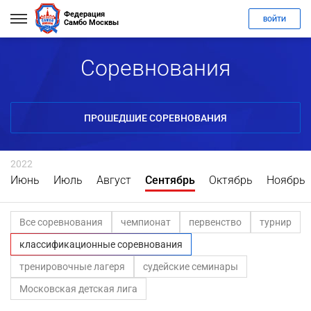
Федерация
ВОЙТИ
Самбо Москвы
Соревнования
ПРОШЕДШИЕ СОРЕВНОВАНИЯ
2022
Июнь
Июль
Август
Сентябрь
Октябрь
Ноябрь
Все соревнования
чемпионат
первенство
турнир
классификационные соревнования
тренировочные лагеря
судейские семинары
Московская детская лига