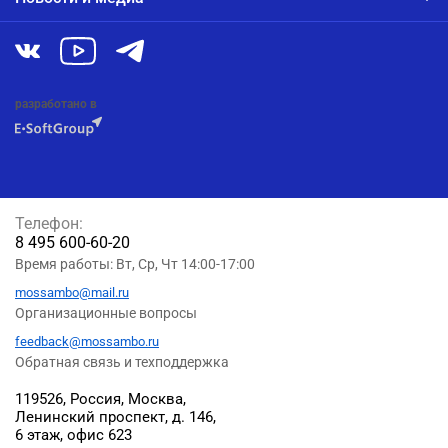
разработано в
Телефон:
8 495 600-60-20
Время работы: Вт, Ср, Чт 14:00-17:00
mossambo@mail.ru
Организационные вопросы
feedback@mossambo.ru
Обратная связь и техподдержка
119526, Россия, Москва,
Ленинский проспект, д. 146,
6 этаж, офис 623