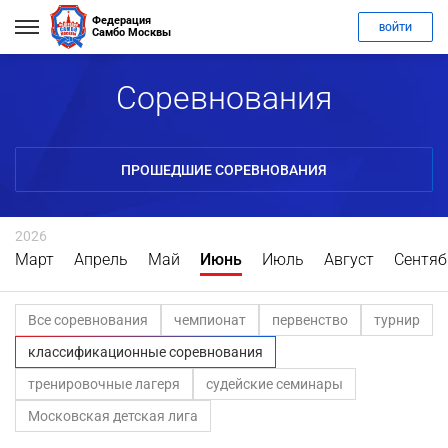
Федерация
ВОЙТИ
Самбо Москвы
Соревнования
ПРОШЕДШИЕ СОРЕВНОВАНИЯ
2026
Март
Апрель
Май
Июнь
Июль
Август
Сентяб
Все соревнования
чемпионат
первенство
турнир
классификационные соревнования
тренировочные лагеря
судейские семинары
Московская детская лига