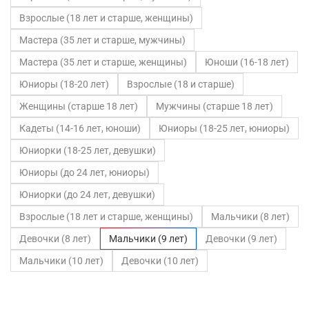
Взрослые (18 лет и старше, женщины)
Мастера (35 лет и старше, мужчины)
Мастера (35 лет и старше, женщины)
Юноши (16-18 лет)
Юниоры (18-20 лет)
Взрослые (18 и старше)
Женщины (старше 18 лет)
Мужчины (старше 18 лет)
Кадеты (14-16 лет, юноши)
Юниоры (18-25 лет, юниоры)
Юниорки (18-25 лет, девушки)
Юниоры (до 24 лет, юниоры)
Юниорки (до 24 лет, девушки)
Взрослые (18 лет и старше, женщины)
Мальчики (8 лет)
Девочки (8 лет)
Мальчики (9 лет)
Девочки (9 лет)
Мальчики (10 лет)
Девочки (10 лет)