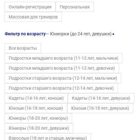
Онлайн-регистрация
Персональная
Массовая для тренеров
Фильтр по возрасту
— Юниорки (до 24 лет, девушки)
▼
Все возрасты
Подростки младшего возраста (11-12 лет, мальчики)
Подростки младшего возраста (11-12 лет, девочки)
Подростки старшего возраста (12-14 лет, мальчики)
Подростки старшего возраста (12-14 лет, девочки)
Кадеты (14-16 лет, юноши)
Кадеты (14-16 лет, девушки)
Юноши (16-18 лет, юноши)
Юноши (16-18 лет, девушки)
Юниоры (18-20 лет, юниоры)
Юниоры (18-20 лет, девушки)
Взрослые (18 лет и старше, мужчины)