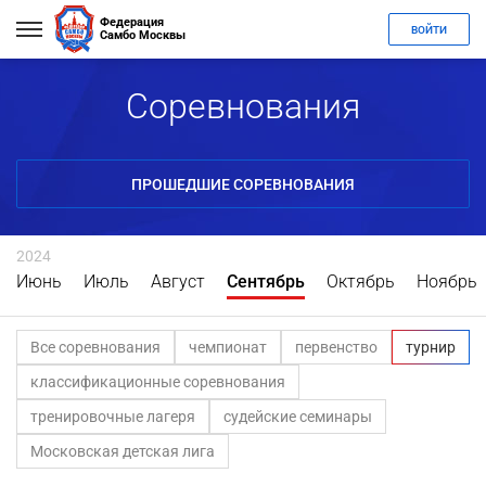
Федерация
ВОЙТИ
Самбо Москвы
Соревнования
ПРОШЕДШИЕ СОРЕВНОВАНИЯ
2024
Июнь
Июль
Август
Сентябрь
Октябрь
Ноябрь
Все соревнования
чемпионат
первенство
турнир
классификационные соревнования
тренировочные лагеря
судейские семинары
Московская детская лига