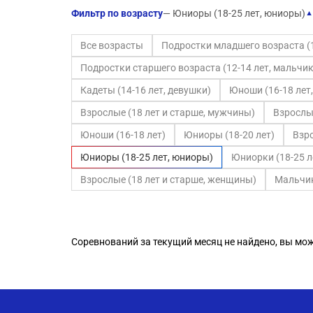
Фильтр по возрасту
— Юниоры (18-25 лет, юниоры)
▼
Все возрасты
Подростки младшего возраста (1
Подростки старшего возраста (12-14 лет, мальчик
Кадеты (14-16 лет, девушки)
Юноши (16-18 лет
Взрослые (18 лет и старше, мужчины)
Взрослы
Юноши (16-18 лет)
Юниоры (18-20 лет)
Взро
Юниоры (18-25 лет, юниоры)
Юниорки (18-25 л
Взрослые (18 лет и старше, женщины)
Мальчик
Соревнований за текущий месяц не найдено, вы мо