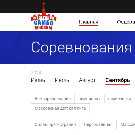
Главная
Федера
Соревнования
2024
Июнь
Июль
Август
Сентябрь
Все соревнования
чемпионат
первенство
Московская детская лига
Онлайн-регистрация
Персональная
Массов