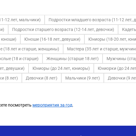
1-12 лет, мальчики)
Подростки младшего возраста (11-12 лет, 
и)
Подростки старшего возраста (12-14 лет, девочки)
Кадеты
, юноши)
Юноши (16-18 лет, девушки)
Юниоры (18-20 лет, юн
е (18 лет и старше, женщины)
Мастера (35 лет и старше, мужчин
слые (18 и старше)
Женщины (старше 18 лет)
Мужчины (стар
ет, девушки)
Юниоры (до 24 лет, юниоры)
Юниорки (до 24 ле
и (8 лет)
Девочки (8 лет)
Мальчики (9 лет)
Девочки (9 ле
жете посмотреть
мероприятия за год
.