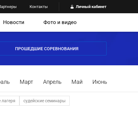
Партнеры
Контакты
Личный кабинет
Новости
Фото и видео
ПРОШЕДШИЕ СОРЕВНОВАНИЯ
раль
Март
Апрель
Май
Июнь
 лагеря
судейские семинары