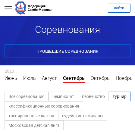
Федерация
ВОЙТИ
Самбо Москвы
Соревнования
ПРОШЕДШИЕ СОРЕВНОВАНИЯ
2023
Июнь
Июль
Август
Сентябрь
Октябрь
Ноябрь
Все соревнования
чемпионат
первенство
турнир
классификационные соревнования
тренировочные лагеря
судейские семинары
Московская детская лига