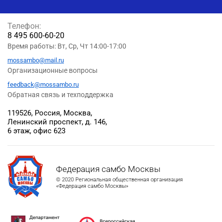
Телефон:
8 495 600-60-20
Время работы: Вт, Ср, Чт 14:00-17:00
mossambo@mail.ru
Организационные вопросы
feedback@mossambo.ru
Обратная связь и техподдержка
119526, Россия, Москва,
Ленинский проспект, д. 146,
6 этаж, офис 623
Федерация самбо Москвы
© 2020 Региональная общественная организация
«Федерация самбо Москвы»