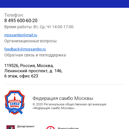
Телефон:
8 495 600-60-20
Время работы: Вт, Ср, Чт 14:00-17:00
mossambo@mail.ru
Организационные вопросы
feedback@mossambo.ru
Обратная связь и техподдержка
119526, Россия, Москва,
Ленинский проспект, д. 146,
6 этаж, офис 623
Федерация самбо Москвы
© 2020 Региональная общественная организация
«Федерация самбо Москвы»