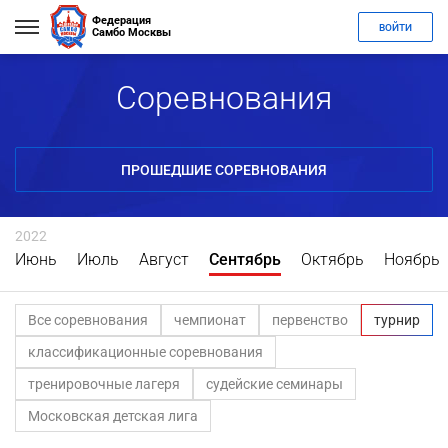
Федерация
ВОЙТИ
Самбо Москвы
Соревнования
ПРОШЕДШИЕ СОРЕВНОВАНИЯ
2022
Июнь
Июль
Август
Сентябрь
Октябрь
Ноябрь
Все соревнования
чемпионат
первенство
турнир
классификационные соревнования
тренировочные лагеря
судейские семинары
Московская детская лига