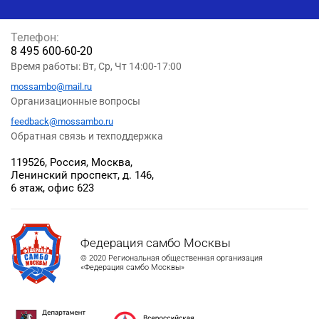
Телефон:
8 495 600-60-20
Время работы: Вт, Ср, Чт 14:00-17:00
mossambo@mail.ru
Организационные вопросы
feedback@mossambo.ru
Обратная связь и техподдержка
119526, Россия, Москва,
Ленинский проспект, д. 146,
6 этаж, офис 623
Федерация самбо Москвы
© 2020 Региональная общественная организация
«Федерация самбо Москвы»