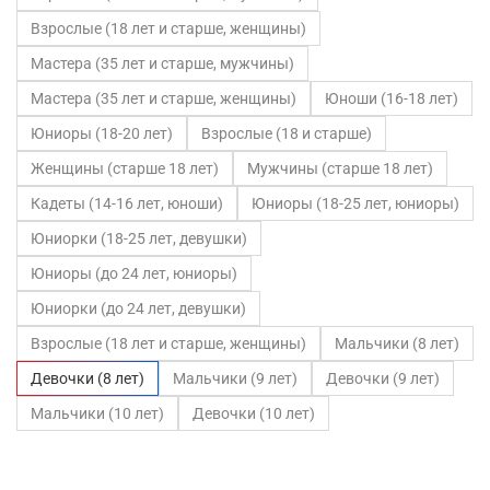
Взрослые (18 лет и старше, женщины)
Мастера (35 лет и старше, мужчины)
Мастера (35 лет и старше, женщины)
Юноши (16-18 лет)
Юниоры (18-20 лет)
Взрослые (18 и старше)
Женщины (старше 18 лет)
Мужчины (старше 18 лет)
Кадеты (14-16 лет, юноши)
Юниоры (18-25 лет, юниоры)
Юниорки (18-25 лет, девушки)
Юниоры (до 24 лет, юниоры)
Юниорки (до 24 лет, девушки)
Взрослые (18 лет и старше, женщины)
Мальчики (8 лет)
Девочки (8 лет)
Мальчики (9 лет)
Девочки (9 лет)
Мальчики (10 лет)
Девочки (10 лет)