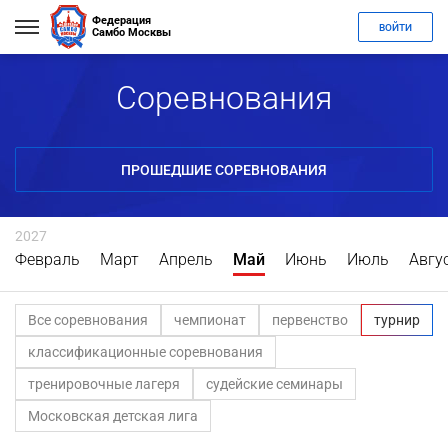
Федерация
ВОЙТИ
Самбо Москвы
Соревнования
ПРОШЕДШИЕ СОРЕВНОВАНИЯ
2027
Февраль
Март
Апрель
Май
Июнь
Июль
Авгу
Все соревнования
чемпионат
первенство
турнир
классификационные соревнования
тренировочные лагеря
судейские семинары
Московская детская лига