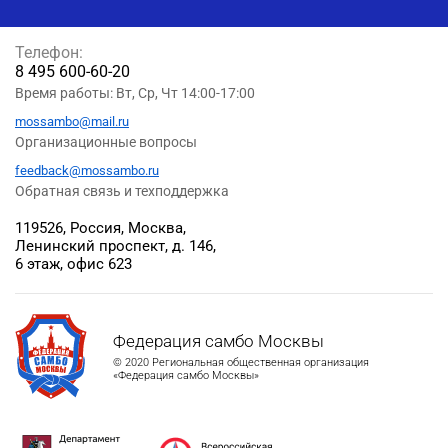
Телефон:
8 495 600-60-20
Время работы: Вт, Ср, Чт 14:00-17:00
mossambo@mail.ru
Организационные вопросы
feedback@mossambo.ru
Обратная связь и техподдержка
119526, Россия, Москва,
Ленинский проспект, д. 146,
6 этаж, офис 623
Федерация самбо Москвы
© 2020 Региональная общественная организация
«Федерация самбо Москвы»