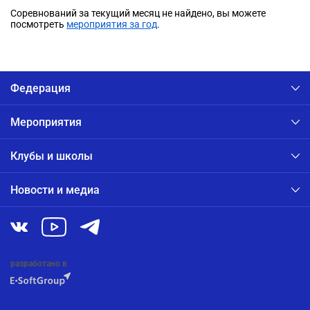
Соревнований за текущий месяц не найдено, вы можете
посмотреть
мероприятия за год
.
Федерация
Мероприятия
Клубы и школы
Новости и медиа
разработано в