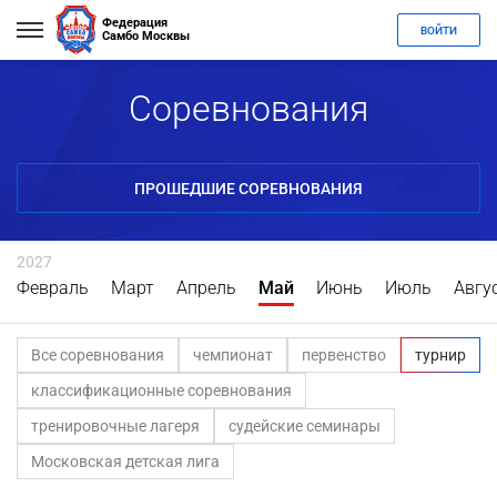
Федерация
ВОЙТИ
Самбо Москвы
Соревнования
ПРОШЕДШИЕ СОРЕВНОВАНИЯ
2027
Февраль
Март
Апрель
Май
Июнь
Июль
Авгу
Все соревнования
чемпионат
первенство
турнир
классификационные соревнования
тренировочные лагеря
судейские семинары
Московская детская лига