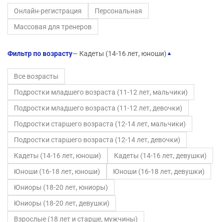
Онлайн-регистрация
Персональная
Массовая для тренеров
Фильтр по возрасту
— Кадеты (14-16 лет, юноши)
▼
Все возрасты
Подростки младшего возраста (11-12 лет, мальчики)
Подростки младшего возраста (11-12 лет, девочки)
Подростки старшего возраста (12-14 лет, мальчики)
Подростки старшего возраста (12-14 лет, девочки)
Кадеты (14-16 лет, юноши)
Кадеты (14-16 лет, девушки)
Юноши (16-18 лет, юноши)
Юноши (16-18 лет, девушки)
Юниоры (18-20 лет, юниоры)
Юниоры (18-20 лет, девушки)
Взрослые (18 лет и старше, мужчины)