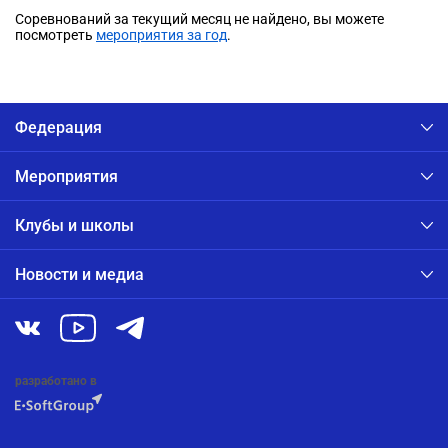
Соревнований за текущий месяц не найдено, вы можете
посмотреть
мероприятия за год
.
Федерация
Мероприятия
Клубы и школы
Новости и медиа
разработано в