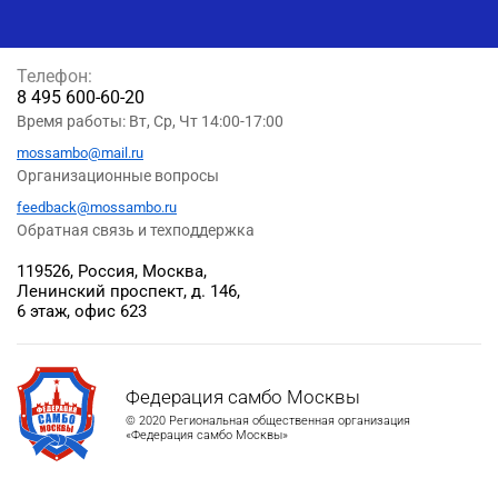
Телефон:
8 495 600-60-20
Время работы: Вт, Ср, Чт 14:00-17:00
mossambo@mail.ru
Организационные вопросы
feedback@mossambo.ru
Обратная связь и техподдержка
119526, Россия, Москва,
Ленинский проспект, д. 146,
6 этаж, офис 623
Федерация самбо Москвы
© 2020 Региональная общественная организация
«Федерация самбо Москвы»