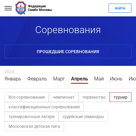
Федерация
ВОЙТИ
Самбо Москвы
Соревнования
ПРОШЕДШИЕ СОРЕВНОВАНИЯ
2024
Январь
Февраль
Март
Апрель
Май
Июнь
Ию
Все соревнования
чемпионат
первенство
турнир
классификационные соревнования
тренировочные лагеря
судейские семинары
Московская детская лига