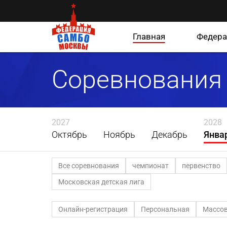
Главная
Федера
Соревнования
2027
2028
Октябрь
Ноябрь
Декабрь
Янва
Все соревнования
чемпионат
первенство
Московская детская лига
Онлайн-регистрация
Персональная
Массов