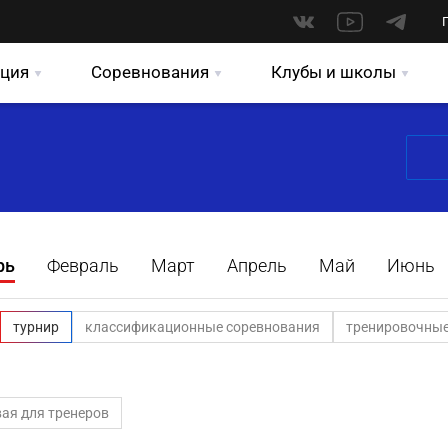
ция
Соревнования
Клубы и школы
рь
Февраль
Март
Апрель
Май
Июнь
турнир
классификационные соревнования
тренировочные
ая для тренеров